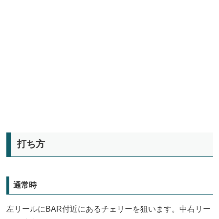
打ち方
通常時
左リールにBAR付近にあるチェリーを狙います。中右リー