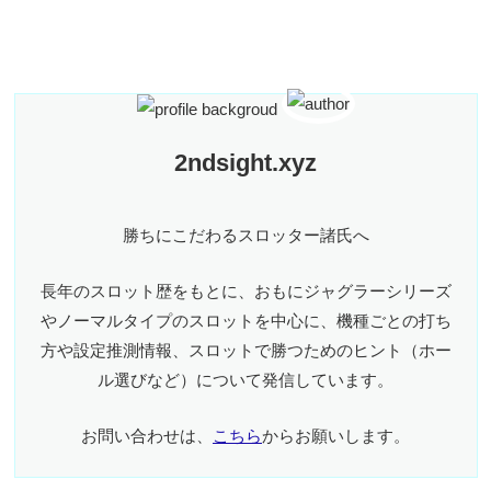
2ndsight.xyz
勝ちにこだわるスロッター諸氏へ
長年のスロット歴をもとに、おもにジャグラーシリーズ
やノーマルタイプのスロットを中心に、機種ごとの打ち
方や設定推測情報、スロットで勝つためのヒント（ホー
ル選びなど）について発信しています。
お問い合わせは、
こちら
からお願いします。