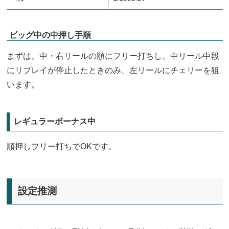
ビッグ中の中押し手順
まずは、中・右リールの順にフリー打ちし、中リール中段
にリプレイが停止したときのみ、左リールにチェリーを狙
います。
レギュラーボーナス中
順押しフリー打ちでOKです。
設定推測