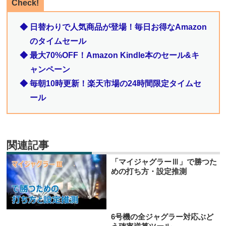
Check!
◆ 日替わりで人気商品が登場！毎日お得なAmazon
のタイムセール
◆ 最大70%OFF！Amazon Kindle本のセール&キ
ャンペーン
◆ 毎朝10時更新！楽天市場の24時間限定タイムセ
ール
関連記事
「マイジャグラーⅢ」で勝つた
めの打ち方・設定推測
6号機の全ジャグラー対応ぶど