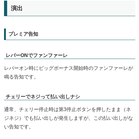
演出
プレミア告知
レバーONでファンファーレ
レバーオン時にビッグボーナス開始時のファンファーレが
鳴る告知です。
チェリーでネジって払い出しナシ
通常、チェリー停止時は第3停止ボタンを押したまま（ネ
ジネジ）でも払い出しが発生しますが、この払い出しがな
い告知です。