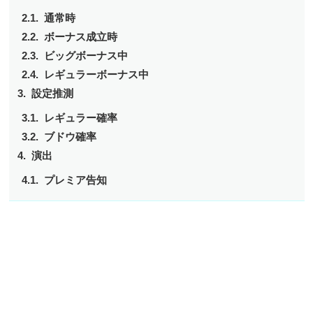
通常時
ボーナス成立時
ビッグボーナス中
レギュラーボーナス中
設定推測
レギュラー確率
ブドウ確率
演出
プレミア告知