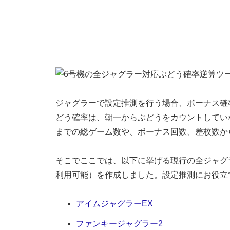
ジャグラーで設定推測を行う場合、ボーナス確
どう確率は、朝一からぶどうをカウントしてい
までの総ゲーム数や、ボーナス回数、差枚数か
そこでここでは、以下に挙げる現行の全ジャグ
利用可能）を作成しました。設定推測にお役立
アイムジャグラーEX
ファンキージャグラー2