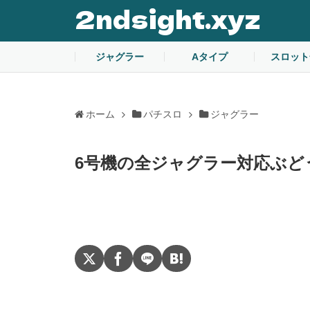
2ndsight.xyz
ジャグラー
Aタイプ
スロット
ホーム
パチスロ
ジャグラー
6号機の全ジャグラー対応ぶど