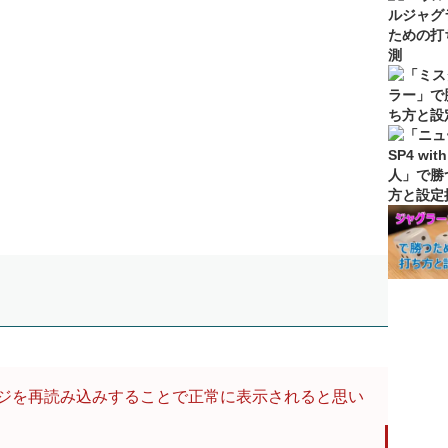
ジを再読み込みすることで正常に表示されると思い