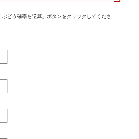
ら「ぶどう確率を逆算」ボタンをクリックしてくださ