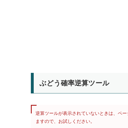
ぶどう確率逆算ツール
逆算ツールが表示されていないときは、ペー
ますので、お試しください。