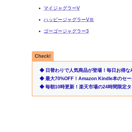
マイジャグラーV
ハッピージャグラーVⅢ
ゴーゴージャグラー3
Check!
◆ 日替わりで人気商品が登場！毎日お得なA
◆ 最大70%OFF！Amazon Kindle本
◆ 毎朝10時更新！楽天市場の24時間限定