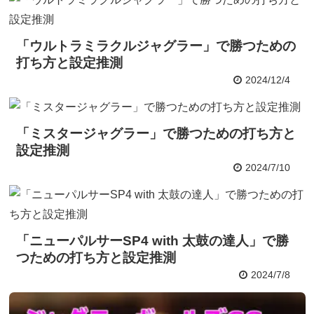
「ウルトラミラクルジャグラー」で勝つための
打ち方と設定推測
2024/12/4
「ミスタージャグラー」で勝つための打ち方と
設定推測
2024/7/10
「ニューパルサーSP4 with 太鼓の達人」で勝
つための打ち方と設定推測
2024/7/8