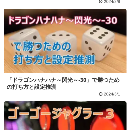
2024/3/9
「ドラゴンハナハナ～閃光～-30」で勝つため
の打ち方と設定推測
2024/3/1