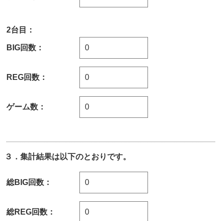
2台目：
BIG回数：
REG回数：
ゲーム数：
３．集計結果は以下のとおりです。
総BIG回数：
総REG回数：