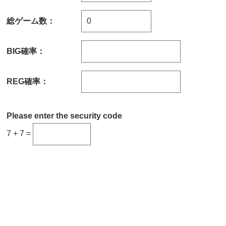
総ゲーム数：
BIG確率：
REG確率：
Please enter the security code
7 + 7 =