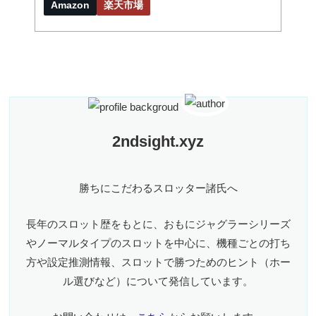
Amazon
楽天市場
2ndsight.xyz
勝ちにこだわるスロッター諸氏へ
長年のスロット歴をもとに、おもにジャグラーシリーズ
やノーマルタイプのスロットを中心に、機種ごとの打ち
方や設定推測情報、スロットで勝つためのヒント（ホー
ル選びなど）について発信しています。