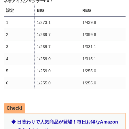
ネオアイムジャグラーEX：
設定
BIG
REG
1
1/273.1
1/439.8
2
1/269.7
1/399.6
3
1/269.7
1/331.1
4
1/259.0
1/315.1
5
1/259.0
1/255.0
6
1/255.0
1/255.0
Check!
◆ 日替わりで人気商品が登場！毎日お得なAmazon