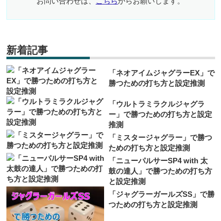
お問い合わせは、
こちら
からお願いします。
新着記事
「ネオアイムジャグラーEX」で
勝つための打ち方と設定推測
「ウルトラミラクルジャグラ
ー」で勝つための打ち方と設定
推測
「ミスタージャグラー」で勝つ
ための打ち方と設定推測
「ニューパルサーSP4 with 太
鼓の達人」で勝つための打ち方
と設定推測
「ジャグラーガールズSS」で勝
つための打ち方と設定推測