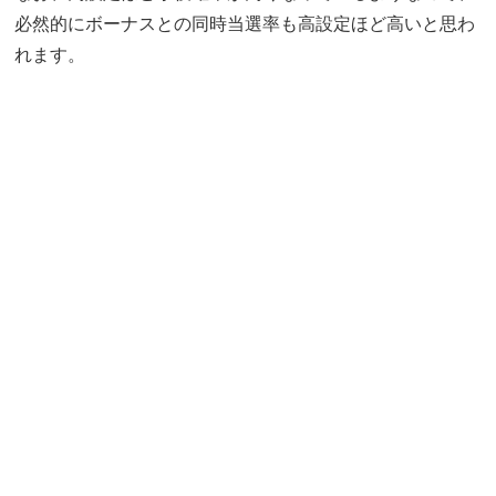
必然的にボーナスとの同時当選率も高設定ほど高いと思わ
れます。