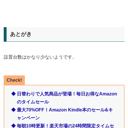
あとがき
設置台数はかなり少ないようです。
Check!
◆ 日替わりで人気商品が登場！毎日お得なAmazon
のタイムセール
◆ 最大70%OFF！Amazon Kindle本のセール&キ
ャンペーン
◆ 毎朝10時更新！楽天市場の24時間限定タイムセ