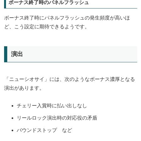
ボーナス終了時のパネルフラッシュ
ボーナス終了時にパネルフラッシュの発生頻度が高いほ
ど、こう設定に期待できるようです。
演出
「ニューシオサイ」には、次のようなボーナス濃厚となる
演出があります。
チェリー入賞時に払い出しなし
リールロック演出時の対応役の矛盾
バウンドストップ など