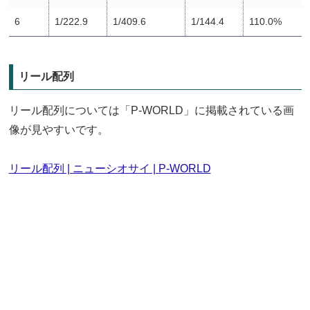
6
1/222.9
1/409.6
1/144.4
110.0%
リール配列
リール配列については「P-WORLD」に掲載されている画
像が見やすいです。
リール配列 | ニューシオサイ | P-WORLD