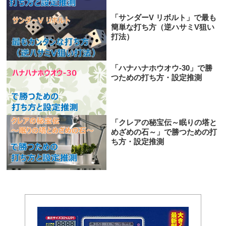
「サンダーV リボルト」で最も
簡単な打ち方（逆ハサミV狙い
打法）
「ハナハナホウオウ-30」で勝
つための打ち方・設定推測
「クレアの秘宝伝～眠りの塔と
めざめの石～」で勝つための打
ち方・設定推測