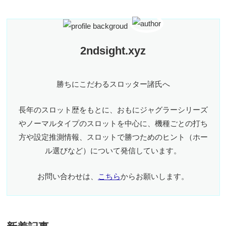
2ndsight.xyz
勝ちにこだわるスロッター諸氏へ
長年のスロット歴をもとに、おもにジャグラーシリーズ
やノーマルタイプのスロットを中心に、機種ごとの打ち
方や設定推測情報、スロットで勝つためのヒント（ホー
ル選びなど）について発信しています。
お問い合わせは、
こちら
からお願いします。