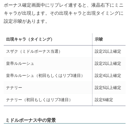
ボーナス確定画面中にリプレイ連すると、液晶右下にミニ
キャラが出現します。その出現キャラと出現タイミングに
設定示唆があります。
出現キャラ（タイミング）
示唆
スザク（ミドルボーナス当選）
設定2以上確定
皇帝ルルーシュ
設定2以上確定
皇帝ルルーシュ（初回もしくはリプ3連目）
設定4以上確定
ナナリー
設定5以上確定
ナナリー（初回もしくはリプ3連目）
設定6確定
ミドルボーナス中の背景