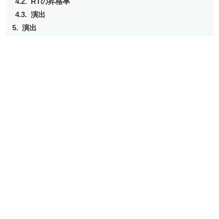
RTの昇格率
演出
演出
ギアス状態演出
リベリオンアタック演出
「狙え!!」カットイン演出
紫エフェクト
あとがき