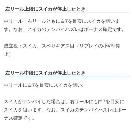
左リール上段にスイカが停止したとき
中リール・右リールともに白7を目安にスイカを狙いま
す。なお、スイカのテンパイハズレはボーナス確定です。
成立役：スイカ、スベりギアス目（リプレイの小V型停
止）
左リール中段にスイカが停止したとき
中リールに白7を目安にスイカを狙い、
スイカがテンパイした場合は、右リールにも白7を目安に
スイカを狙います。なお、スイカのテンパイハズレはボー
ナス確定です。