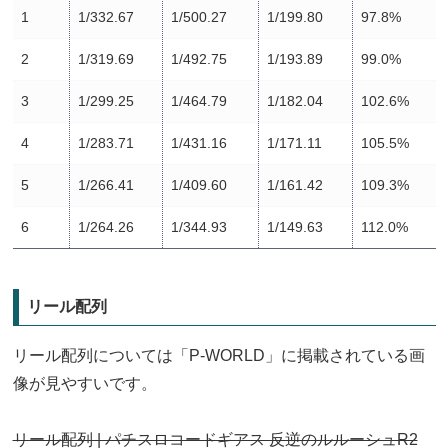
1
1/332.67
1/500.27
1/199.80
97.8%
2
1/319.69
1/492.75
1/193.89
99.0%
3
1/299.25
1/464.79
1/182.04
102.6%
4
1/283.71
1/431.16
1/171.11
105.5%
5
1/266.41
1/409.60
1/161.42
109.3%
6
1/264.26
1/344.93
1/149.63
112.0%
リール配列
リール配列については「P-WORLD」に掲載されている画
像が見やすいです。
リール配列 | パチスロコードギアス 反逆のルルーシュR2