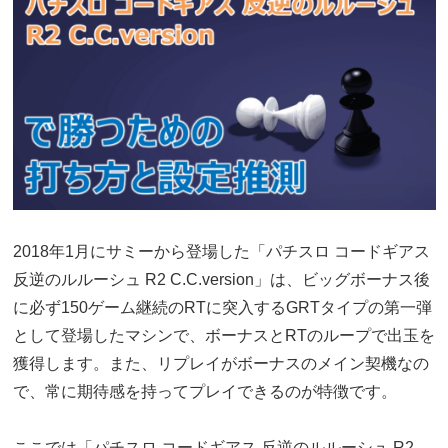
2018年1月にサミーから登場した「パチスロ コードギアス
反逆のルルーシュ R2 C.C.version」は、ビッグボーナス後
に必ず150ゲーム継続のRTに突入するGRTタイプの第一弾
として登場したマシンで、ボーナスとRTのループで出玉を
獲得します。また、リプレイがボーナスのメイン契機なの
で、常に期待感を持ってプレイできるのが特徴です。
ここでは「パチスロ コードギアス 反逆のルルーシュ R2