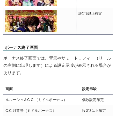
設定5以上確定
ボーナス終了画面
ボーナス終了画面では、背景やサミートロフィー（リール
の左側に出現します）による設定示唆が表示される場合が
あります。
画面
設定示唆
ルルーシュ＆C.C.（ミドルボーナス）
偶数設定確定
C.C.月背景（ミドルボーナス）
設定3以上確定