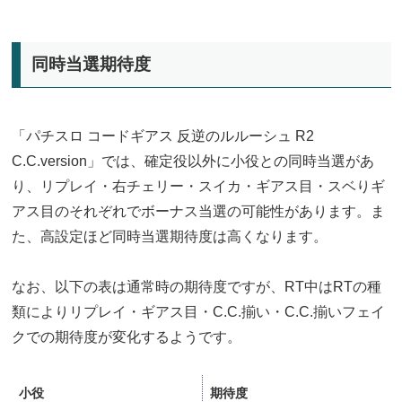
同時当選期待度
「パチスロ コードギアス 反逆のルルーシュ R2
C.C.version」では、確定役以外に小役との同時当選があ
り、リプレイ・右チェリー・スイカ・ギアス目・スベりギ
アス目のそれぞれでボーナス当選の可能性があります。ま
た、高設定ほど同時当選期待度は高くなります。
なお、以下の表は通常時の期待度ですが、RT中はRTの種
類によりリプレイ・ギアス目・C.C.揃い・C.C.揃いフェイ
クでの期待度が変化するようです。
小役
期待度