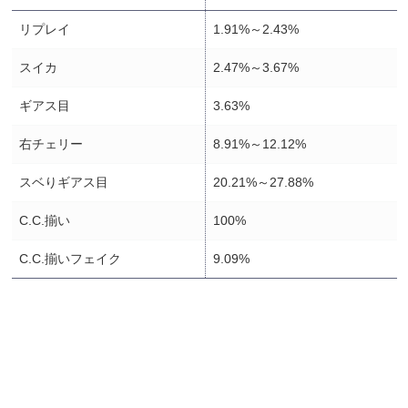
リプレイ
1.91%～2.43%
スイカ
2.47%～3.67%
ギアス目
3.63%
右チェリー
8.91%～12.12%
スベりギアス目
20.21%～27.88%
C.C.揃い
100%
C.C.揃いフェイク
9.09%