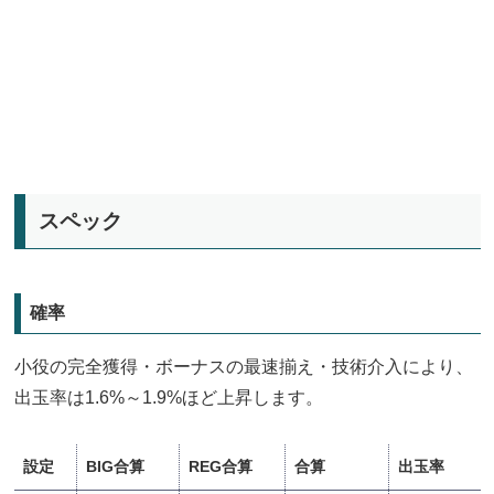
スペック
確率
小役の完全獲得・ボーナスの最速揃え・技術介入により、
出玉率は1.6%～1.9%ほど上昇します。
設定
BIG合算
REG合算
合算
出玉率