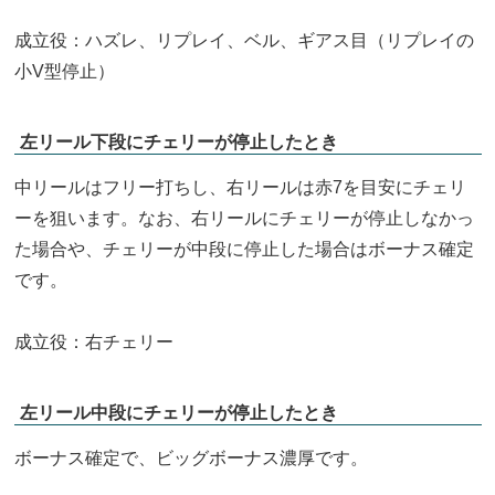
成立役：ハズレ、リプレイ、ベル、ギアス目（リプレイの
小V型停止）
左リール下段にチェリーが停止したとき
中リールはフリー打ちし、右リールは赤7を目安にチェリ
ーを狙います。なお、右リールにチェリーが停止しなかっ
た場合や、チェリーが中段に停止した場合はボーナス確定
です。
成立役：右チェリー
左リール中段にチェリーが停止したとき
ボーナス確定で、ビッグボーナス濃厚です。