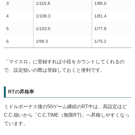
3
1/115.8
1/86.0
4
1/108.3
1/81.4
5
1/103.0
1/77.8
6
1/99.3
1/75.2
「マイスロ」に登録すれば小役をカウントしてくれるの
で、設定狙いの際は登録しておくと便利です。
RTの昇格率
ミドルボーナス後の50ゲーム継続のRT中は、高設定ほど
C.C.揃いから「C.C.TIME（無限RT)」へ昇格しやすくなっ
ています。