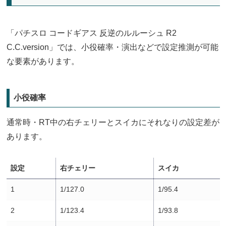
「パチスロ コードギアス 反逆のルルーシュ R2
C.C.version」では、小役確率・演出などで設定推測が可能
な要素があります。
小役確率
通常時・RT中の右チェリーとスイカにそれなりの設定差が
あります。
設定
右チェリー
スイカ
1
1/127.0
1/95.4
2
1/123.4
1/93.8