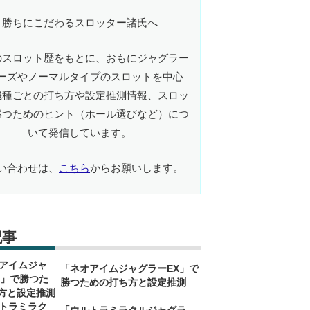
勝ちにこだわるスロッター諸氏へ
のスロット歴をもとに、おもにジャグラー
ーズやノーマルタイプのスロットを中心
機種ごとの打ち方や設定推測情報、スロッ
勝つためのヒント（ホール選びなど）につ
いて発信しています。
い合わせは、
こちら
からお願いします。
記事
「ネオアイムジャグラーEX」で
勝つための打ち方と設定推測