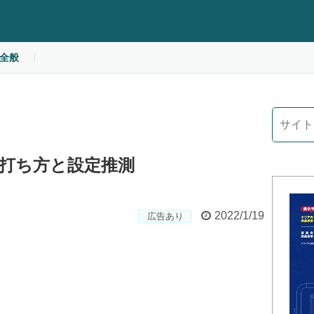
全般
の打ち方と設定推測
2022/1/19
広告あり