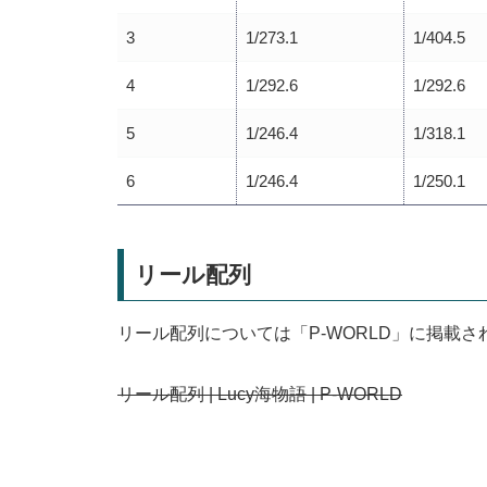
3
1/273.1
1/404.5
4
1/292.6
1/292.6
5
1/246.4
1/318.1
6
1/246.4
1/250.1
リール配列
リール配列については「P-WORLD」に掲載
リール配列 | Lucy海物語 | P-WORLD