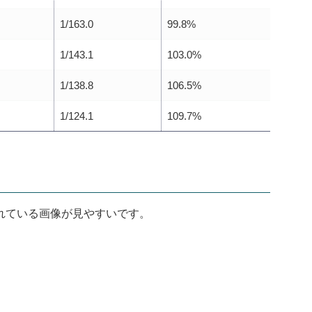
1/163.0
99.8%
1/143.1
103.0%
1/138.8
106.5%
1/124.1
109.7%
されている画像が見やすいです。