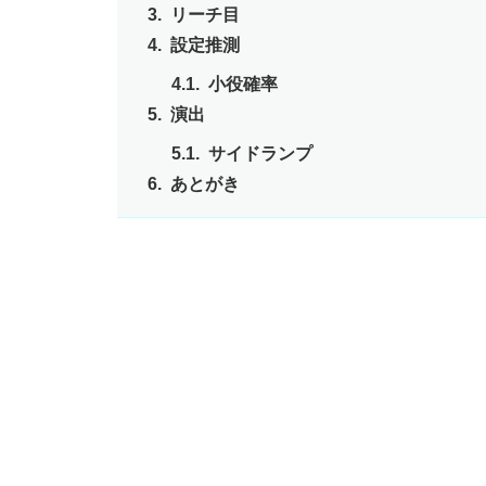
リーチ目
設定推測
小役確率
演出
サイドランプ
あとがき