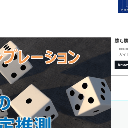
勝ち勝
create
ガイ
Amaz