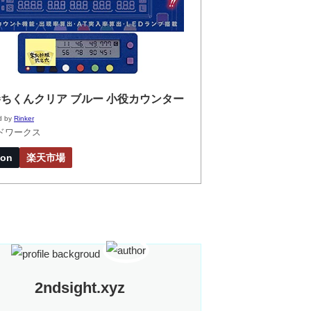
ちくんクリア ブルー 小役カウンター
d by
Rinker
ドワークス
on
楽天市場
2ndsight.xyz