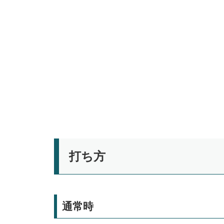
打ち方
通常時