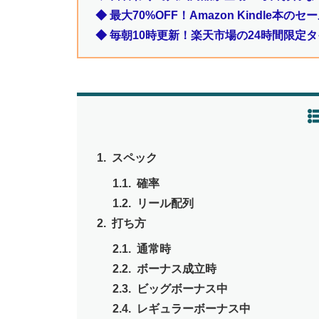
◆ 最大70%OFF！Amazon Kindle本
◆ 毎朝10時更新！楽天市場の24時間限定
スペック
確率
リール配列
打ち方
通常時
ボーナス成立時
ビッグボーナス中
レギュラーボーナス中