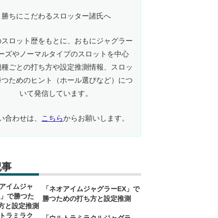
勝ちにこだわるスロッター諸氏へ
のスロット歴をもとに、おもにジャグラー
ーズやノーマルタイプのスロットを中心
機種ごとの打ち方や設定推測情報、スロッ
勝つためのヒント（ホール選びなど）につ
いて発信しています。
い合わせは、
こちら
からお願いします。
記事
「ネオアイムジャグラーEX」で
勝つための打ち方と設定推測