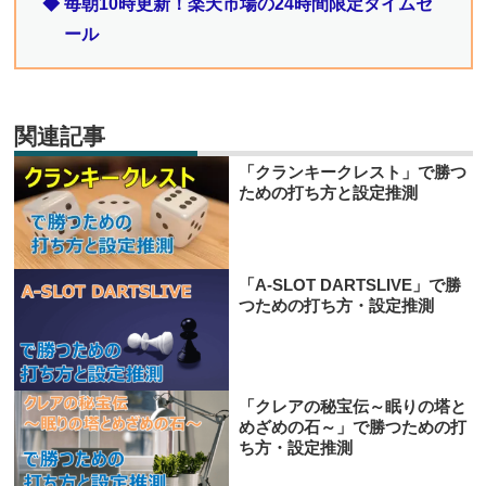
◆ 毎朝10時更新！楽天市場の24時間限定タイムセ
ール
関連記事
「クランキークレスト」で勝つ
ための打ち方と設定推測
「A-SLOT DARTSLIVE」で勝
つための打ち方・設定推測
「クレアの秘宝伝～眠りの塔と
めざめの石～」で勝つための打
ち方・設定推測