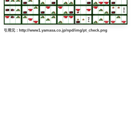
引用元：http://www1.yamasa.co.jp/npd/img/pt_check.png