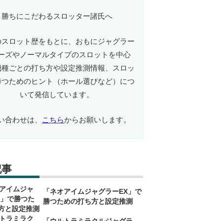
勝ちにこだわるスロッター諸氏へ
のスロット歴をもとに、おもにジャグラー
ーズやノーマルタイプのスロットを中心
機種ごとの打ち方や設定推測情報、スロッ
勝つためのヒント（ホール選びなど）につ
いて発信しています。
い合わせは、
こちら
からお願いします。
記事
「ネオアイムジャグラーEX」で
勝つための打ち方と設定推測