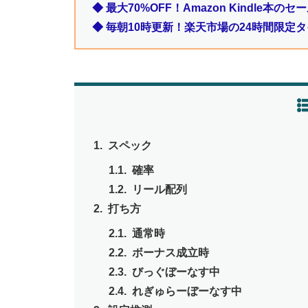
◆ 最大70%OFF！Amazon Kindle本
◆ 毎朝10時更新！楽天市場の24時間限定
スペック
確率
リール配列
打ち方
通常時
ボーナス成立時
びっぐぼーなす中
れぎゅらーぼーなす中