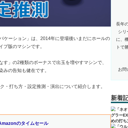
長年
シリ
 バケーション」は、2014年に登場後いまだにホールの
に、
イプ版のマシンです。
トで
なす」の2種類のボーナスで出玉を増やすマシンで、
お問
染みの告知も健在です。
ック・打ち方・設定推測・演出について紹介します。
新着
mazonのタイムセール