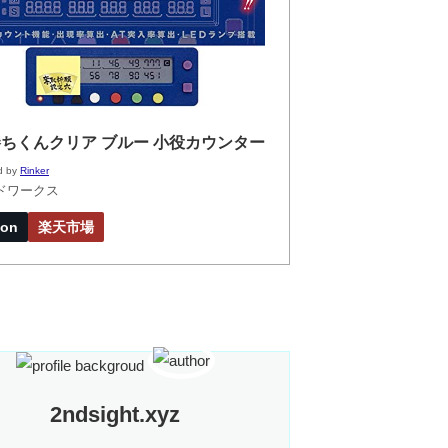
ちくんクリア ブルー 小役カウンター
d by
Rinker
ドワークス
on
楽天市場
2ndsight.xyz