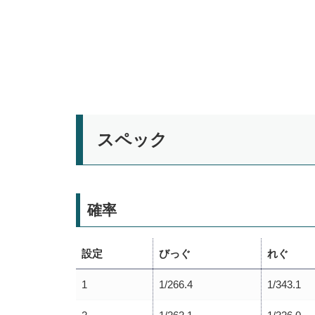
スペック
確率
設定
びっぐ
れぐ
1
1/266.4
1/343.1