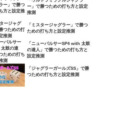
「ウルトラミラクルジャグラ
ー」で勝つための打ち方と設定
推測
「ミスタージャグラー」で勝つ
ための打ち方と設定推測
「ニューパルサーSP4 with 太鼓
の達人」で勝つための打ち方と
設定推測
「ジャグラーガールズSS」で勝
つための打ち方と設定推測