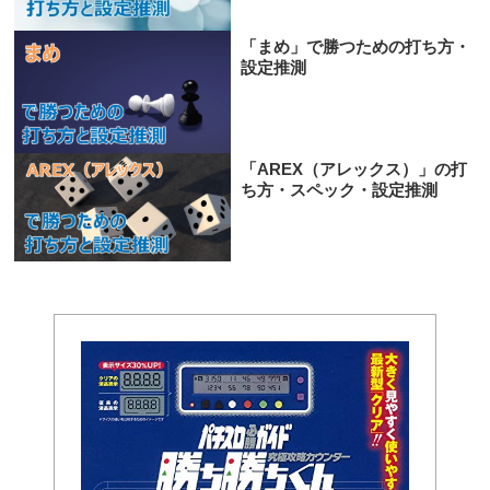
「まめ」で勝つための打ち方・
設定推測
「AREX（アレックス）」の打
ち方・スペック・設定推測