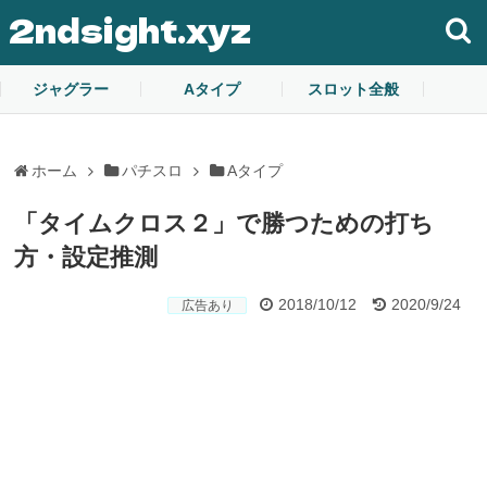
2ndsight.xyz
ジャグラー
Aタイプ
スロット全般
ホーム
パチスロ
Aタイプ
「タイムクロス２」で勝つための打ち
方・設定推測
2018/10/12
2020/9/24
広告あり