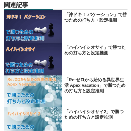
関連記事
「沖ドキ！ バケーション」で勝
つための打ち方・設定推測
「ハイハイシオサイ」で勝つた
めの打ち方と設定推測
「Re:ゼロから始める異世界生
活 Apex Vacation」で勝つため
の打ち方と設定推測
「ハイハイシオサイ2」で勝つ
ための打ち方と設定推測