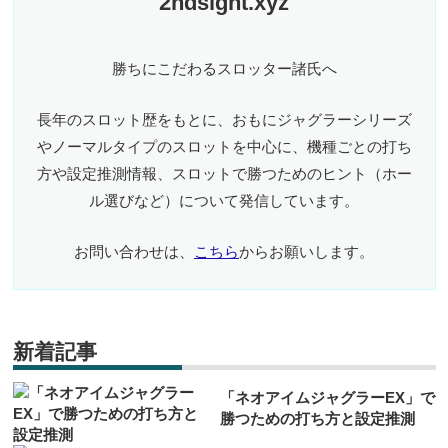
2ndsight.xyz
勝ちにこだわるスロッター諸氏へ
長年のスロット歴をもとに、おもにジャグラーシリーズ
やノーマルタイプのスロットを中心に、機種ごとの打ち
方や設定推測情報、スロットで勝つためのヒント（ホー
ル選びなど）について発信しています。
お問い合わせは、
こちら
からお願いします。
新着記事
「ネオアイムジャグラーEX」で
勝つための打ち方と設定推測