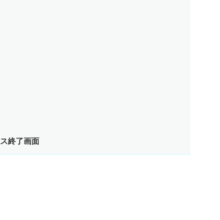
ナス終了画面