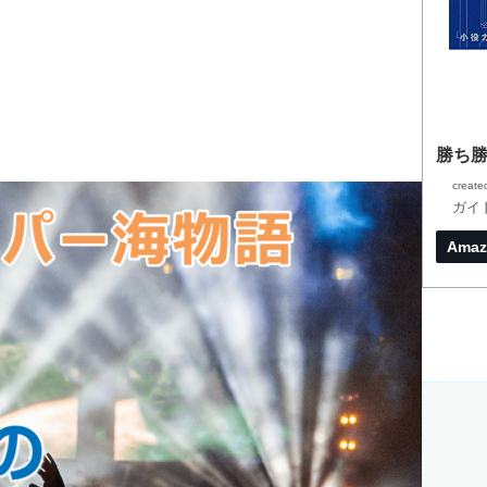
勝ち勝
create
ガイ
Amaz