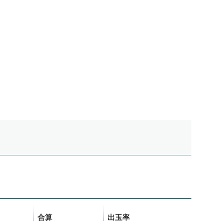
合算
出玉率