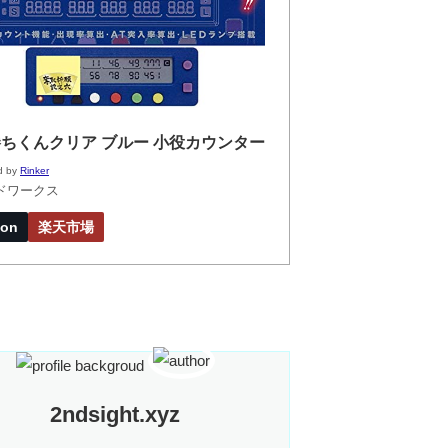
ちくんクリア ブルー 小役カウンター
d by
Rinker
ドワークス
on
楽天市場
2ndsight.xyz