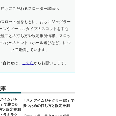
勝ちにこだわるスロッター諸氏へ
のスロット歴をもとに、おもにジャグラー
ーズやノーマルタイプのスロットを中心
機種ごとの打ち方や設定推測情報、スロッ
勝つためのヒント（ホール選びなど）につ
いて発信しています。
い合わせは、
こちら
からお願いします。
記事
「ネオアイムジャグラーEX」で
勝つための打ち方と設定推測