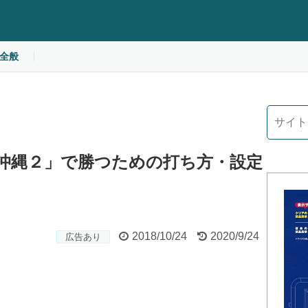
全般
N沖縄２」で勝つための打ち方・設定
2018/10/24
2020/9/24
広告あり