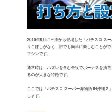
2016年9月に三洋から登場した「パチスロ ス
りこぼしがなく、誰でも簡単に楽しむことがで
マシンです。
通常時は、ハズレを含む全役でボーナスを抽選
るのが大きな特徴です。
ここでは「パチスロ スーパー海物語 IN沖縄
します。